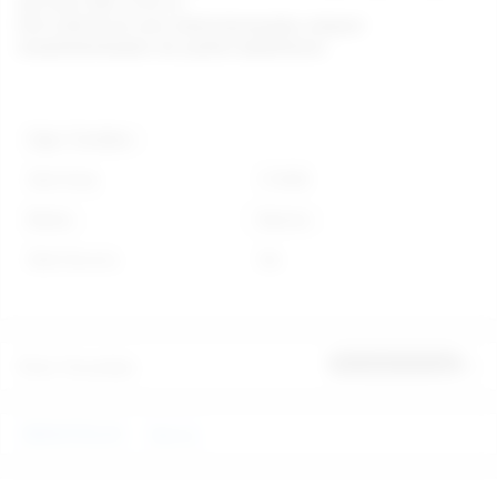
için 0212 293 19 93 ve
0212 249 66 45 nolu telefonlarımızdan müşteri
temsilcilerimizden de yardım alabilirsiniz.
Diğer Özellikler
Stok Kodu
C780M
Marka
Nanma
Stok Durumu
Var
Ürün Yorumları
İlk yorumu sen yap
VİBRATÖRLER
Nanma