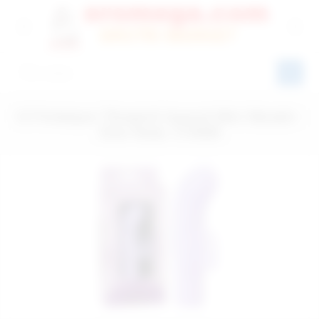
10 Fonksiyon Titreşimli Uyarıcılı Mini Vibratör -
Ürün Kodu: C780M