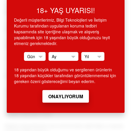
•
Cilt dostu %100 silikon hijyen dokuda, kıvrımlı yapıda
18+ YAŞ UYARISI!
harika tasarımlı,
Değerli müşterilerimiz, Bilgi Teknolojileri ve İletişim
•
10 farklı dinamik titreşim ayarı (düz,hızlı,yavaş,kesik
Kurumu tarafından uygulanan koruma tedbiri
kesik,vurmalı,darbeli
kapsamında site içeriğine ulaşmak ve alışveriş
yapabilmek için 18 yaşından büyük olduğunuzu teyit
vs.) titreşimli, istediğiniz ayarda arılar gibi çalışır, düğmeye
etmeniz gerekmektedir.
her basışınızda diğer moda geçer,
•
G noktası kıvrımlı ve uyarıcılı tavşan ile klitoral haz sağlar,
18 yaşından büyük olduğumu ve sergilenen ürünlerin
•
Su geçirmez, lila renginde, 3.5 inç, 9 cm, zarif saklaması
18 yaşından küçükler tarafından görüntülenmemesi için
kolay, gizli sırdaşınız.
gereken özeni göstereceğimi beyan ederim.
SİTEMİZDEN ALINAN HİÇ BİR ÜRÜN İSMİ FATURA VE KREDİ
KARTI EKSTRESİNDE GEÇMEMEKTEDİR. ÜRÜN AMBALAJI
KAPALI OLUP, DIŞARIDAN BELLİ OLMAYACAK ŞEKİLDE
KARGOLANMAKTADIR. GİZLİ GÖNDERİM ESASLARINA
DİKKAT EDİLMEKTEDİR.
Değerli müşterilerimiz tüm ürünlerimizle ilgili bilgi ve sipariş