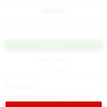
880,00 TL
Adet
Alışveriş Listeme Ekle
Aynı gün kargoda
Ürün Açıklaması
•
Girly Girl Memories Klitoral Uyarıcılı Purple Titreşimli
Vibratör, yeni nesil modern, teknolojik,