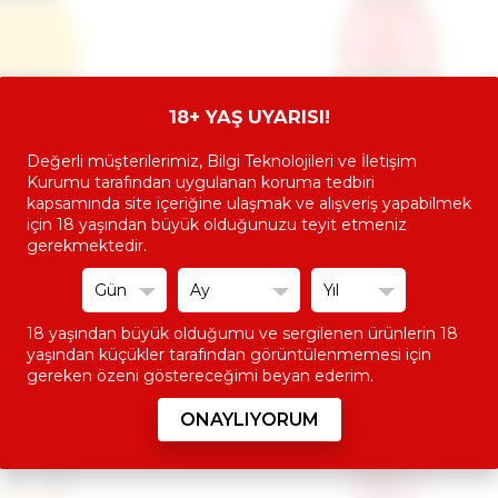
18+ YAŞ UYARISI!
Değerli müşterilerimiz, Bilgi Teknolojileri ve İletişim
Kurumu tarafından uygulanan koruma tedbiri
kapsamında site içeriğine ulaşmak ve alışveriş yapabilmek
için 18 yaşından büyük olduğunuzu teyit etmeniz
gerekmektedir.
- 100 ml. Kayısı Aromalı
Oil Of Secret - 100 ml. Vişne Aromalı
- Ürün Kodu: C-Y5035
Yağı - Ürün Kodu: C-Y5033
45,00 TL
145,00 TL
18 yaşından büyük olduğumu ve sergilenen ürünlerin 18
yaşından küçükler tarafından görüntülenmemesi için
gereken özeni göstereceğimi beyan ederim.