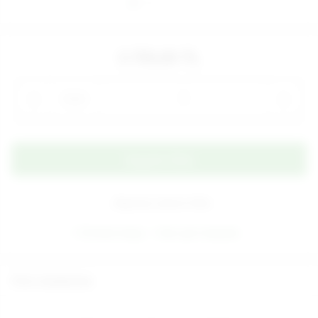
3.750,00 TL
Adet
Alışveriş Listeme Ekle
Ücretsiz kargo
Aynı gün kargoda
Ürün Açıklaması