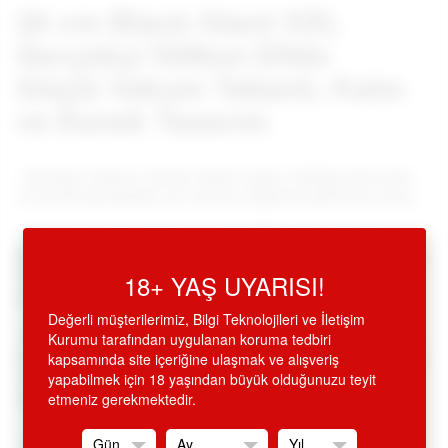
26 cm Black Giant XXL
Gerçekçi Silikon Dildo
Güçlü Vakum Tabanlı, Kalın
ve Esnek Tasarım
•
Gerçekçi tasarım, detaylı damar yapısı, belirgin baş kısmı
ve kavisli gövdesiyle son derece doğal bir görünüm sunar,
•
Yumuşak baş kısmı gerçek his verirken, esnek ama dengeli
gövde yapısı konforlu bir kullanım sağlar vantuzlu, istenilen
zemine yapıştırılarak kullanılabilir, belden bağlamalı protez
18+ YAŞ UYARISI!
penis olabilir,
Değerli müşterilerimiz, Bilgi Teknolojileri ve İletişim
•
Yüksek kaliteli doğal sıvı silikondan üretilmiştir, iç
Kurumu tarafından uygulanan koruma tedbiri
kısmındaki sağlam çekirdek sayesinde hem dayanıklı hemde
kapsamında site içeriğine ulaşmak ve alışveriş
esnektir. 26
cm. büyük ve tatmin edici ölçülerde, 4.5 cm.
yapabilmek için 18 yaşından büyük olduğunuzu teyit
çapında, dolu dolu dev boy.
etmeniz gerekmektedir.
•
Kendi ağırlığıyla hafifçe kıvrılan baş yapısı, yerleştirmeyi