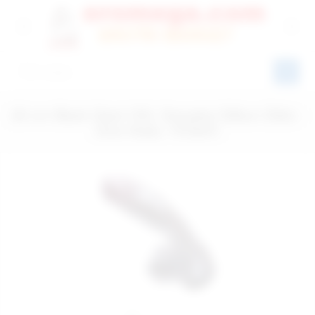
26 cm Black Giant XXL Gerçekçi Silikon Dildo -
Ürün Kodu: YCS001