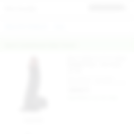
Ürün Yorumları
İlk yorumu sen yap
REALİSTİK PENİSLER
Chisa
İlginizi Çekebilecek Diğer Ürünler
Eric's X 23.6 cm X 5 cm Zenci
Realistik Penis - Ürün Kodu:
LS-130
Eric's X 23.6 cm X 5 cm Zenci
Realistik Penis - Ürün Kodu: LS-130
1.650,00 TL
Kargo Bedava
Aynı Gün Kargo
Sepete Ekle