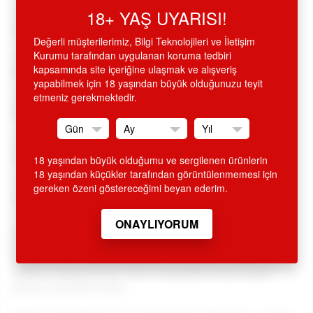
18+ YAŞ UYARISI!
•
Sweet Smile Easy White %100 silikon, kadife hissiyatı
veren, titreşimli teknolojik vibratör,
Değerli müşterilerimiz, Bilgi Teknolojileri ve İletişim
Kurumu tarafından uygulanan koruma tedbiri
•
Pürüzsüz görünüm, g-spot kıvrık uçlu, cilt dostu, %100
kapsamında site içeriğine ulaşmak ve alışveriş
medikal silikon, hijyenik dokuda,
yapabilmek için 18 yaşından büyük olduğunuzu teyit
etmeniz gerekmektedir.
•
Titreşimli, titreşim ayarlı, tek düğmeyle, 7 farklı dinamik
titreşim modlu,
•
Su geçirmez, inci beyaz, 22 cm boyunda 4 cm.çapında,
modern, avrupai.
18 yaşından büyük olduğumu ve sergilenen ürünlerin
18 yaşından küçükler tarafından görüntülenmemesi için
•
Almanya'dan ithal edilmiştir, avrupa, üst düzey kalitededir,
gereken özeni göstereceğimi beyan ederim.
sadece eromega stoklarında.
SİTEMİZDEN ALINAN HİÇ BİR ÜRÜN İSMİ FATURA VE KREDİ
KARTI EKSTRESİNDE GEÇMEMEKTEDİR. ÜRÜN AMBALAJI
KAPALI OLUP, DIŞARIDAN BELLİ OLMAYACAK ŞEKİLDE
KARGOLANMAKTADIR. GİZLİ GÖNDERİM ESASLARINA
DİKKAT EDİLMEKTEDİR.