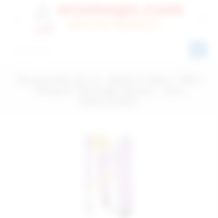
Almanya'dan 22 cm. Sweet G-Spot 7 Ritim
Titreşimli Teknolojik Vibratör - Ürün
Kodu:572527