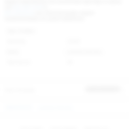
Değerli müşterilerimiz tüm ürünlerimizle ilgili bilgi ve sipariş
için
0212 293 19 93
ve
0212 249 66 45
nolu telefonlarımızdan müşteri
temsilcilerimizden de yardım alabilirsiniz.
Diğer Özellikler
Stok Kodu
572527
Marka
you2toys-Germany
Stok Durumu
Var
Ürün Yorumları
İlk yorumu sen yap
VİBRATÖRLER
you2toys-Germany