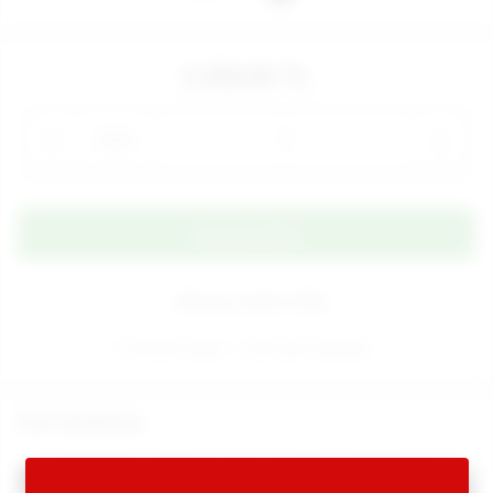
2.350,00 TL
Adet
Alışveriş Listeme Ekle
Ücretsiz kargo
Aynı gün kargoda
Ürün Açıklaması
Sweet Smile Easy G Noktası Uyarıcılı Teknolojik Vibratör