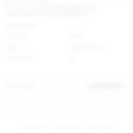
için
0212 293 19 93
ve
0212 249 66 45
nolu telefonlarımızdan müşteri
temsilcilerimizden de yardım alabilirsiniz.
Diğer Özellikler
Stok Kodu
579467
Marka
you2toys-Germany
Stok Durumu
Var
Ürün Yorumları
İlk yorumu sen yap
VİBRATÖRLER
you2toys-Germany
Zevk Topları
Penis Çeşitleri
Bayanlar İçin