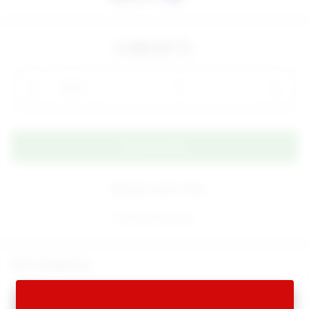
2.490,00 TL
Adet
Alışveriş Listeme Ekle
Aynı gün kargoda
Ürün Açıklaması
•
Delicious Klitoris Uyarıcılı, 10 fonsiyon titreşimli teknolojik