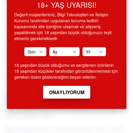
vibratör,
18+ YAŞ UYARISI!
•
Yuvarlak tombul başlı, hafif kıvrık uçlu, cilt dostu, %100
Değerli müşterilerimiz, Bilgi Teknolojileri ve İletişim
silikon, hijyen dokuda,
Kurumu tarafından uygulanan koruma tedbiri
kapsamında site içeriğine ulaşmak ve alışveriş
•
Titreşimli, tek düğmeyle, 10 farklı dinamik ve güçlü titreşim
yapabilmek için 18 yaşından büyük olduğunuzu teyit
modlu,
etmeniz gerekmektedir.
•
Lila, 18 cm boyunda 3 cm. çapında, 5 cm uzunluğunda
titreşimli klitoris uyarıcı tavşanlı, bayanlar için extra uyarı,
tavsiye edilen modellerden, modern, avrupai.
18 yaşından büyük olduğumu ve sergilenen ürünlerin
18 yaşından küçükler tarafından görüntülenmemesi için
•
Almanya'dan ithal, avrupa, üst düzey kalitede, sadece
gereken özeni göstereceğimi beyan ederim.
eromega stoklarında.
SİTEMİZDEN ALINAN HİÇ BİR ÜRÜN İSMİ FATURA VE KREDİ
KARTI EKSTRESİNDE GEÇMEMEKTEDİR. ÜRÜN AMBALAJI
KAPALI OLUP, DIŞARIDAN BELLİ OLMAYACAK ŞEKİLDE
KARGOLANMAKTADIR. GİZLİ GÖNDERİM ESASLARINA
DİKKAT EDİLMEKTEDİR.
Değerli müşterilerimiz tüm ürünlerimizle ilgili bilgi ve sipariş