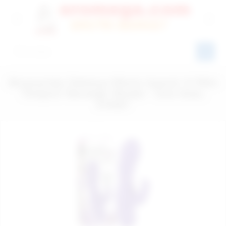
Almanya'dan Delicious Klitoris Uyarıcılı 10 Ritim
Titreşimli Teknolojik Vibratör - Ürün Kodu:
579467