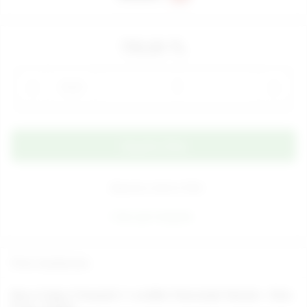
750,00 TL
Adet
Alışveriş Listeme Ekle
Aynı gün kargoda
Ürün Açıklaması
Neon G-Spot Titreşimli 11 cm.Mini Teknolojik Vibratör - Ürün