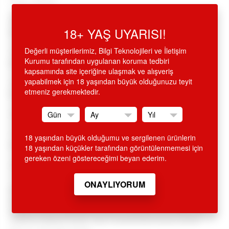
Kodu: 578525
•
Neon sessiz titreşimli, mini, portakal renkli, teknolojik
18+ YAŞ UYARISI!
vibratör,
Değerli müşterilerimiz, Bilgi Teknolojileri ve İletişim
•
Yukarı kalkık, kavisli g- spot uçlu, yükseltilmiş uyarı
Kurumu tarafından uygulanan koruma tedbiri
dalgalarıyla oluklu formda, tahrik sağlar,
kapsamında site içeriğine ulaşmak ve alışveriş
yapabilmek için 18 yaşından büyük olduğunuzu teyit
•
C
ilt dostu, %100 silikon, esnek, hijyen dokuda,
üst düzey
etmeniz gerekmektedir.
kalitede,
•
Sessiz titreşimli, titreşim ayarlı, tek düğmeyle kontrol,
•
11 cm boyunda 2.2 cm.çapında, mini boy, saklaması kolay,
18 yaşından büyük olduğumu ve sergilenen ürünlerin
modern, avrupai.
18 yaşından küçükler tarafından görüntülenmemesi için
gereken özeni göstereceğimi beyan ederim.
•
Almanya'dan ithal, sadece eromega stoklarında.
SİTEMİZDEN ALINAN HİÇ BİR ÜRÜN İSMİ FATURA VE KREDİ
KARTI EKSTRESİNDE GEÇMEMEKTEDİR. ÜRÜN AMBALAJI
KAPALI OLUP, DIŞARIDAN BELLİ OLMAYACAK ŞEKİLDE
KARGOLANMAKTADIR. GİZLİ GÖNDERİM ESASLARINA