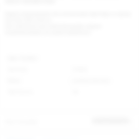
DİKKAT EDİLMEKTEDİR.
Değerli müşterilerimiz tüm ürünlerimizle ilgili bilgi ve sipariş
için 0212 293 19 93 ve
0212 249 66 45 nolu telefonlarımızdan müşteri
temsilcilerimizden de yardım alabilirsiniz.
Diğer Özellikler
Stok Kodu
578525
Marka
you2toys-Germany
Stok Durumu
Var
Ürün Yorumları
İlk yorumu sen yap