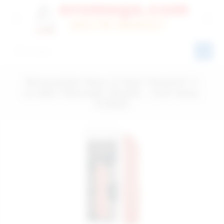
Almanya'dan Neon G-Spot Titreşimli 11
cm.Mini Teknolojik Vibratör - Ürün Kodu:
578525