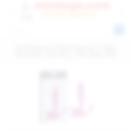
Anal Pleasure Prostat Uyarıcılı, P Spot
Stimulatör, Anal Plug - Ürün Kodu: E89