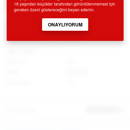
KARGOLANMAKTADIR. GİZLİ GÖNDERİM ESASLARINA
18 yaşından küçükler tarafından görüntülenmemesi için
DİKKAT EDİLMEKTEDİR.
gereken özeni göstereceğimi beyan ederim.
Değerli müşterilerimiz tüm ürünlerimizle ilgili bilgi ve sipariş
için 0212 293 19 93 ve
0212 249 66 45 nolu telefonlarımızdan müşteri
temsilcilerimizden'de yardım alabilirsiniz.
Diğer Özellikler
Stok Kodu
E89
Marka
Aphrodisia
Stok Durumu
Var
Ürün Yorumları
İlk yorumu sen yap
ANAL FANTEZİ ÜRÜNLERİ
Aphrodisia