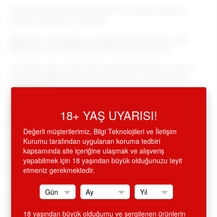
•
Erkeklere özel fonksiyonel kullanım olanağı sunan P
noktası masaj aleti, anal plug,
•
Medikal, % 100 hijyen ve sağlık onaylı yumuşak, tıbbi
silikondan imal edilmiştir, ipeksi yüzey dokuludur,
•
P noktası alanı anüsle penis arasındaki alandır, prostat
uzmanı bu bölgeye kan akışını artıracak, prostat bezini
rahatlatacaktır,
•
Prostat bezinin mükemmel uyarımı, genital bölgede zevk
18+ YAŞ UYARISI!
noktalarını keşfetmenize yardımcı olur, sihirli bir uyarım,
inanılmaz bir duyu ve zevk için tasarlanmış prostat uzmanı,
Değerli müşterilerimiz, Bilgi Teknolojileri ve İletişim
Kurumu tarafından uygulanan koruma tedbiri
•
Özel dizayn, estetik bir görünümde, ergonomik tasarımda,
kapsamında site içeriğine ulaşmak ve alışveriş
12 cm.boy, 2.8 cm.çapta, U şeklinde kavisli ve ergonomik
yapabilmek için 18 yaşından büyük olduğunuzu teyit
dizaynda, kolay kavranabilir, pembe renkte, prostat
etmeniz gerekmektedir.
messager, anal tıkaç, plag.
SİTEMİZDEN ALINAN HİÇ BİR ÜRÜN İSMİ FATURA VE KREDİ
KARTI EKSTRESİNDE GEÇMEMEKTEDİR. ÜRÜN AMBALAJI
KAPALI OLUP, DIŞARIDAN BELLİ OLMAYACAK ŞEKİLDE
18 yaşından büyük olduğumu ve sergilenen ürünlerin