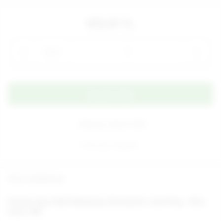
950,00 TL
Adet
Alışveriş Listeme Ekle
Aynı gün kargoda
Ürün Açıklaması
Prostat Uyarı Etkili Başlangıç Stimulatörü, Anal Plug - Ürün
kodu: E89