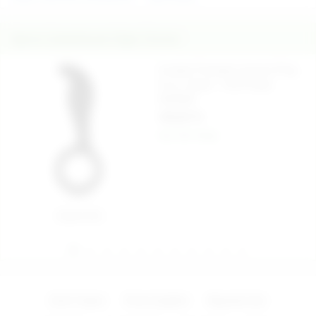
İlginizi Çekebilecek Diğer Ürünler
Invader Prostate Uyarıcılı Plug
9 cm. Siyah - Ürün Kodu:
N3008S
720,00 TL
Aynı Gün Kargo
Sepete Ekle
Zevk Topları
Penis Çeşitleri
Bayanlar İçin