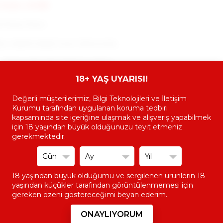
n Kodu: LS-036
ı Protez Penis
kçi, kaliteli doğal insan dokusunda,
 penisini çıkararak kullanma imkanı,
18+ YAŞ UYARISI!
ya tek başınada kullanılabilir,
Değerli müşterilerimiz, Bilgi Teknolojileri ve İletişim
Kurumu tarafından uygulanan koruma tedbiri
kapsamında site içeriğine ulaşmak ve alışveriş yapabilmek
VE KREDİ KARTI EKSTRESİNDE GEÇMEMEKTEDİR. ÜRÜN AMBALAJI
için 18 yaşından büyük olduğunuzu teyit etmeniz
SASLARINA DİKKAT EDİLMEKTEDİR.
gerekmektedir.
çin 0212 293 19 93 ve
 de yardım alabilirsiniz.
18 yaşından büyük olduğumu ve sergilenen ürünlerin 18
yaşından küçükler tarafından görüntülenmemesi için
gereken özeni göstereceğimi beyan ederim.