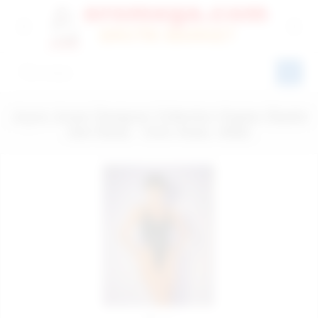
Joyce Jones Designer Collection Kaplan Baskılı
Deri Body - Ürün Kodu: 9582