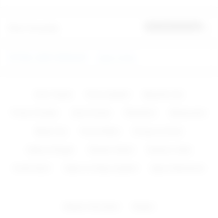
Ürün Yorumları
İlk yorumu sen yap
FETİSH, DERİ ÜRÜNLER
Joyce Jones
Zevk Topları
Penis Çeşitleri
Bayanlar İçin
Protez Penisler
Anal Fantazi
Vibratörler
Aksesuarlar
Baylar İçin
Penis Kılıfları
Pompa ve Krem
Halka & Ringler
Vibratör Setleri
Kaydırıcı Jeller
Erotik Giyim
Vajina ve Kalça Çeşitleri
Şişme Mankenler
Müşteri Hizmetleri
İletişim