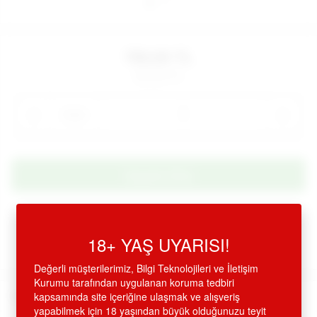
790,00 TL
900,00 TL
Adet
Alışveriş Listeme Ekle
18+ YAŞ UYARISI!
Aynı gün kargoda
Değerli müşterilerimiz, Bilgi Teknolojileri ve İletişim
Kurumu tarafından uygulanan koruma tedbiri
Ürün Açıklaması
kapsamında site içeriğine ulaşmak ve alışveriş
yapabilmek için 18 yaşından büyük olduğunuzu teyit