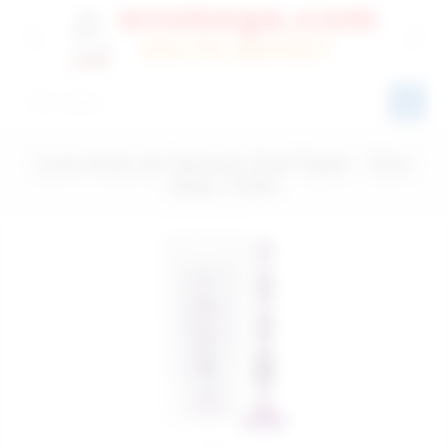
Love throb Jel Vantuzlu Anal Toplar - Ürün
Kodu: C344