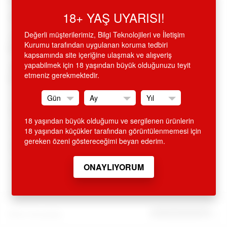
18+ YAŞ UYARISI!
•
Yumuşak j
el dokuda, vantuzlu, sıralı anal toplar,
Değerli müşterilerimiz, Bilgi Teknolojileri ve İletişim
•
Güçlü vantuzlu, hertürlü pürüzsüz yüzeye yapışabilir, eller
Kurumu tarafından uygulanan koruma tedbiri
free kullanımlı, inceden kalına top dizini,
kapsamında site içeriğine ulaşmak ve alışveriş
yapabilmek için 18 yaşından büyük olduğunuzu teyit
•
Mor renkte,
Pürüzsüz tepesi, jel dokusuyla, uzunluk 17.8
etmeniz gerekmektedir.
cm.
Diğer Özellikler
18 yaşından büyük olduğumu ve sergilenen ürünlerin
Stok Kodu
C344
18 yaşından küçükler tarafından görüntülenmemesi için
gereken özeni göstereceğimi beyan ederim.
Marka
Nanma
Stok Durumu
Var
Ürün Yorumları
İlk yorumu sen yap