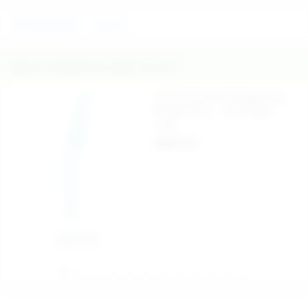
AKSESUARLAR
Nanma
İlginizi Çekebilecek Diğer Ürünler
Jel Çift Uçlu Anal Angler Anal
Probe 25 cm. - Ürün Kodu:
7185
890,00 TL
Sepete Ekle