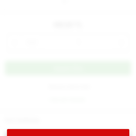
490,00 TL
Adet
Alışveriş Listeme Ekle
Aynı gün kargoda
Ürün Açıklaması
Love Throb Sıralı Anal Toplar