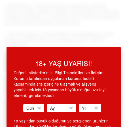
•
Oil Of Secret -
Çikolata Aromalı masaj yağı, çikolata
kokusuna sahip, yüksek kalitede ve ekonomik, ph derecesi
optimal, çok amaçlı ve su bazlıdır. Oil of secret ile masaj hiç
bu kadar keyifli olmamıştı diyeceksiniz.
•
100
ml'lik şişede ve ekonomiktir. Kullandığınızda erotik
masajın teninizi ipeksi ve yumuşacık yapar, cildinizi
nemlendirir.
•
Özel formülü ile yağlılık etkisi bırakmadan, çok hoş bir
18+ YAŞ UYARISI!
koku bırakır. Vücuttaki istenmeyen kötü kokuları giderir.
Ilık
suyla durulanmak suretiyle kolaylıkla temizlenir.
Değerli müşterilerimiz, Bilgi Teknolojileri ve İletişim
Kurumu tarafından uygulanan koruma tedbiri
Kullanımı:
Kullanmadan önce şişeyi iyice çalkalayınız. Masaj
kapsamında site içeriğine ulaşmak ve alışveriş
yağından istediğiniz miktarda elinize yada vücudunuza
yapabilmek için 18 yaşından büyük olduğunuzu teyit
dökerek, hafif masaj yaparak kullanabilirsiniz.
etmeniz gerekmektedir.
Değerli müşterilerimiz tüm ürünlerimizle ilgili detaylı bilgi için
0212 293 19 93 ve 0212 249 66 45 nolu telefonlarımızdan
müşteri temsilcilerimizden yardım alabilirsiniz.
18 yaşından büyük olduğumu ve sergilenen ürünlerin
SİTEMİZDEN ALINAN HİÇ BİR ÜRÜN İSMİ FATURA VE KREDİ
18 yaşından küçükler tarafından görüntülenmemesi için