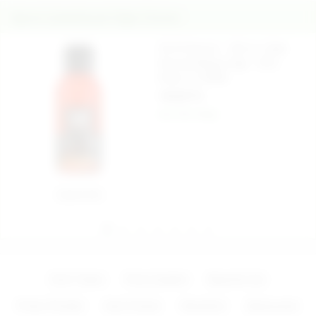
İlginizi Çekebilecek Diğer Ürünler
Oil Of Secret - 100 ml. Çilek
Aromalı Masaj Yağı - Ürün
Kodu: C-Y5030
145,00 TL
Aynı Gün Kargo
Sepete Ekle
Zevk Topları
Penis Çeşitleri
Bayanlar İçin
Protez Penisler
Anal Fantazi
Vibratörler
Aksesuarlar