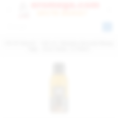
Oil Of Secret - 100 ml. Çikolata Aromalı Masaj
Yağı - Ürün Kodu: C-Y5031