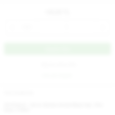
145,00 TL
Adet
Alışveriş Listeme Ekle
Aynı gün kargoda
Ürün Açıklaması
Oil Of Secret - 100 ml. Çikolata Aromalı Masaj Yağı - Ürün
Kodu: C-Y5031