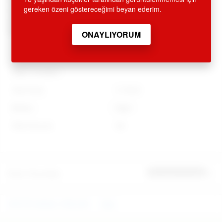
KARTI EKSTRESİNDE GEÇMEMEKTEDİR. ÜRÜN AMBALAJI
gereken özeni göstereceğimi beyan ederim.
KAPALI OLUP, DIŞARIDAN BELLİ OLMAYACAK ŞEKİLDE
KARGOLANMAKTADIR. GİZLİ GÖNDERİM ESASLARINA
DİKKAT EDİLMEKTEDİR.
Diğer Özellikler
Stok Kodu
C-Y5031
Marka
Diğer
Stok Durumu
Var
Ürün Yorumları
İlk yorumu sen yap
EROTİK MASAJ YAĞLARI
Diğer