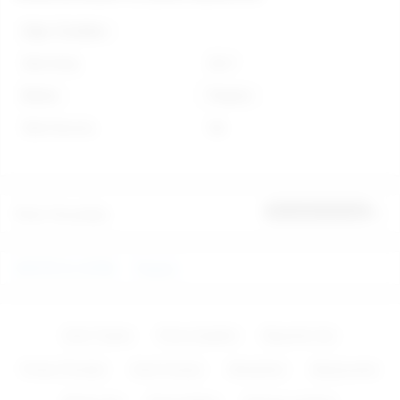
Diğer Özellikler
Stok Kodu
G017
Marka
Passion
Stok Durumu
Var
Ürün Yorumları
İlk yorumu sen yap
EROTİK İÇ GİYİM
Passion
Zevk Topları
Penis Çeşitleri
Bayanlar İçin
Protez Penisler
Anal Fantazi
Vibratörler
Aksesuarlar