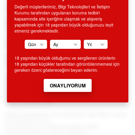
Değerli müşterilerimiz, Bilgi Teknolojileri ve İletişim
Passion Miki İkili Takım - Ürün Kodu: G017
Kurumu tarafından uygulanan koruma tedbiri
kapsamında site içeriğine ulaşmak ve alışveriş
Beyaz siyah puanlı 2 parçadan oluşmaktadır, alt çamaşırı
yapabilmek için 18 yaşından büyük olduğunuzu teyit
dekolte pencereli,
etmeniz gerekmektedir.
1 seksi üst ve 1 seksi alt parçadan oluşmaktadır, pencereli,
fiyonklu şeksi,
Polonya'dan ithal edilmiştir. Eşinize sevgilinize cezbedici,
18 yaşından büyük olduğumu ve sergilenen ürünlerin
harika bir hediye, onları sevindirin, mutlu edin.
18 yaşından küçükler tarafından görüntülenmemesi için
gereken özeni göstereceğimi beyan ederim.
SİTEMİZDEN ALINAN HİÇ BİR ÜRÜN İSMİ FATURA VE KREDİ
KARTI EKSTRESİNDE GEÇMEMEKTEDİR. ÜRÜN AMBALAJI
KAPALI OLUP, DIŞARIDAN BELLİ OLMAYACAK ŞEKİLDE
KARGOLANMAKTADIR. GİZLİ GÖNDERİM ESASLARINA
DİKKAT EDİLMEKTEDİR.
Değerli müşterilerimiz tüm ürünlerimizle ilgili bilgi ve sipariş
için 0212 293 19 93 ve
0212 249 66 45 nolu telefonlarımızdan müşteri
temsilcilerimizden de yardım alabilirsiniz.