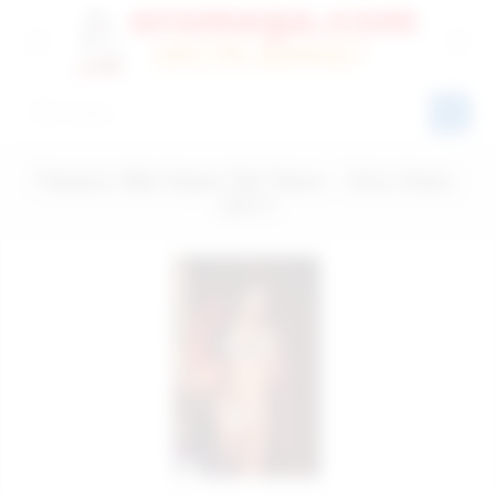
Passion Miki Süper İkili Takım - Ürün Kodu:
G017