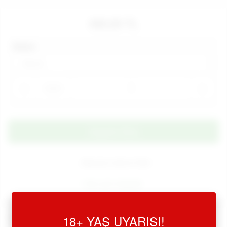
490,00 TL
Beden
Adet
Alışveriş Listeme Ekle
Aynı gün kargoda
Ürün Açıklaması
18+ YAŞ UYARISI!