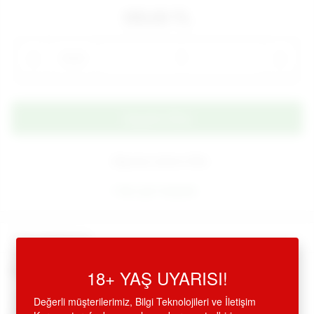
350,00 TL
Adet
Alışveriş Listeme Ekle
Aynı gün kargoda
Ürün Açıklaması
18+ YAŞ UYARISI!
Püsküllü Fantezi Siyah Deri Kırbaç
•
Deri, püsküllü kırbaç, sado mazo fetiş cinsel oyunları
Değerli müşterilerimiz, Bilgi Teknolojileri ve İletişim
sevenlere,