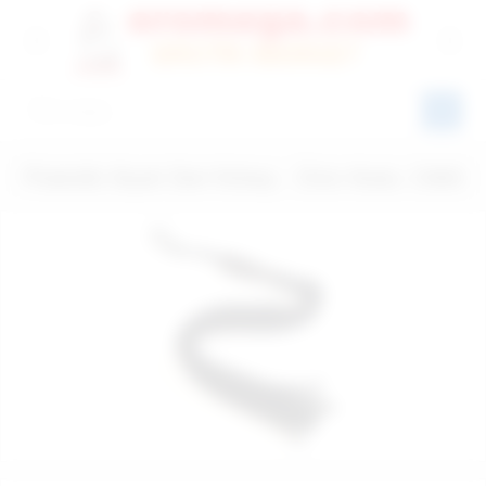
Püsküllü Siyah Deri Kırbaç - Ürün Kodu: C965