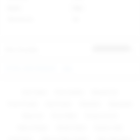
Marka
Diğer
Stok Durumu
Var
Ürün Yorumları
İlk yorumu sen yap
FETİSH, DERİ ÜRÜNLER
Diğer
Zevk Topları
Penis Çeşitleri
Bayanlar İçin
Protez Penisler
Anal Fantazi
Vibratörler
Aksesuarlar
Baylar İçin
Penis Kılıfları
Pompa ve Krem
Halka & Ringler
Vibratör Setleri
Kaydırıcı Jeller
Erotik Giyim
Vajina ve Kalça Çeşitleri
Şişme Mankenler