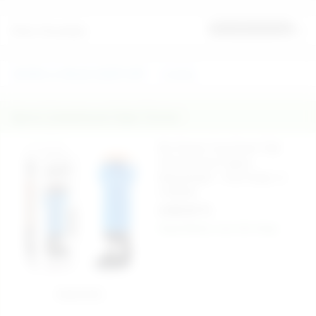
Ürün Yorumları
İlk yorumu sen yap
VAJİNA ve KALÇA ÇEŞİTLERİ
Lovetoy
İlginizi Çekebilecek Diğer Ürünler
Mx Dream Cup Fener Tipli
Vantuzlu Suni Vajina
Mastürbatör - Ürün Kodu: C-
CH8042
2.650,00 TL
Kargo Bedava
Aynı Gün Kargo
Sepete Ekle