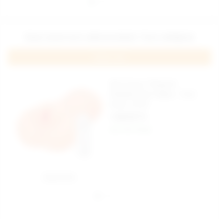
Geçici olarak temin edilememektedir. Temin edildiğinde
Haber Ver
Star Pussy Titreşimli
Realistik Suni Vajina - Ürün
Kodu: LS-81
1.020,00 TL
Aynı Gün Kargo
Sepete Ekle