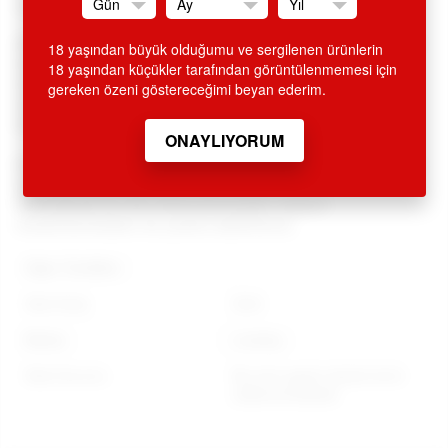
uzunluğunda, yeni model.
SİTEMİZDEN ALINAN HİÇ BİR ÜRÜN İSMİ FATURA VE KREDİ
18 yaşından büyük olduğumu ve sergilenen ürünlerin
KARTI EKSTRESİNDE GEÇMEMEKTEDİR. ÜRÜN AMBALAJI
18 yaşından küçükler tarafından görüntülenmemesi için
KAPALI OLUP, DIŞARIDAN BELLİ OLMAYACAK ŞEKİLDE
gereken özeni göstereceğimi beyan ederim.
KARGOLANMAKTADIR. GİZLİ GÖNDERİM ESASLARINA
DİKKAT EDİLMEKTEDİR.
Değerli müşterilerimiz tüm ürünlerimizle ilgili bilgi ve sipariş
için 0212 293 19 93 ve
0212 249 66 45 nolu telefonlarımızdan müşteri
temsilcilerimizden de yardım alabilirsiniz.
Diğer Özellikler
Stok Kodu
E401
Marka
Lovetoy
Stok Durumu
Bu ürün geçici olarak temin
edilememektedir.