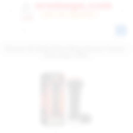
Rennes 4D Şarjlı Erkek Masturbasyon Kupası -
Ürün Kodu: E401