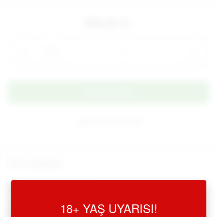
880,00 TL
Adet
Alışveriş Listeme Ekle
Ürün Açıklaması
Memories Titreşimli Vibratör
18+ YAŞ UYARISI!
•
Memories Uyarıcılı Pink Titreşimli Vibratör, yeni nesil
modern, teknolojik,