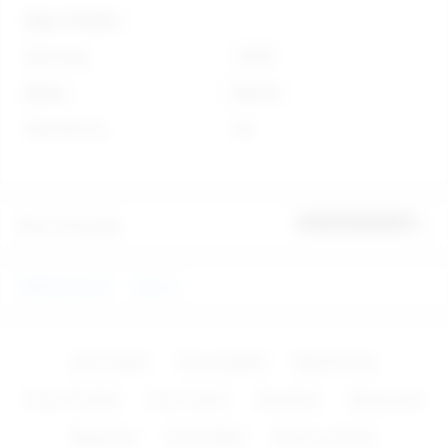
Diğer Özellikler
Stok Kodu
C780P
Marka
Nanma
Stok Durumu
Var
Ürün Yorumları
İlk yorumu sen yap
VİBRATÖRLER
Nanma
Zevk Topları
Penis Çeşitleri
Bayanlar İçin
Protez Penisler
Anal Fantazi
Vibratörler
Aksesuarlar
Baylar İçin
Penis Kılıfları
Pompa ve Krem