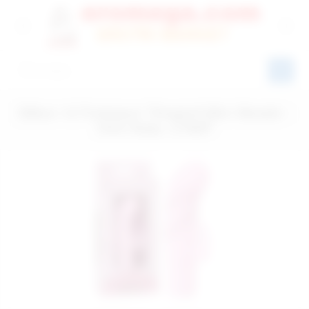
Silikon 10 Fonksiyon Titreşimli Mini Vibratör -
Ürün Kodu: C780P