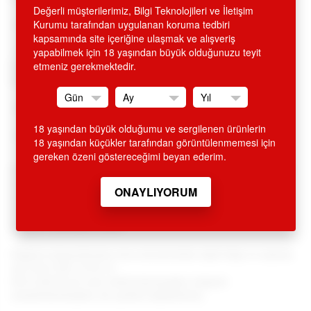
Değerli müşterilerimiz, Bilgi Teknolojileri ve İletişim
•
Cilt dostu %100 silikon hijyen dokuda, kıvrımlı yapıda,
Kurumu tarafından uygulanan koruma tedbiri
kapsamında site içeriğine ulaşmak ve alışveriş
•
10 farklı dinamik titreşim ayarı (düz,hızlı,yavaş,kesik
yapabilmek için 18 yaşından büyük olduğunuzu teyit
kesik,
etmeniz gerekmektedir.
vs.) titreşimli, istediğiniz ayarda çalışır, düğmeye her
basışınızda diğer moda geçer,
•
Mantar başlı ve klitoral uyarıcı, titreşimli mini tavşanlı,
18 yaşından büyük olduğumu ve sergilenen ürünlerin
•
Su geçirmez, kıvrımlı dizaynda, pembe, 3.5 inç, 9 cm, zarif.
18 yaşından küçükler tarafından görüntülenmemesi için
gereken özeni göstereceğimi beyan ederim.
SİTEMİZDEN ALINAN HİÇ BİR ÜRÜN İSMİ FATURA VE KREDİ
KARTI EKSTRESİNDE GEÇMEMEKTEDİR. ÜRÜN AMBALAJI
KAPALI OLUP, DIŞARIDAN BELLİ OLMAYACAK ŞEKİLDE
KARGOLANMAKTADIR. GİZLİ GÖNDERİM ESASLARINA
DİKKAT EDİLMEKTEDİR.
Değerli müşterilerimiz tüm ürünlerimizle ilgili bilgi ve sipariş
için 0212 293 19 93 ve
0212 249 66 45 nolu telefonlarımızdan müşteri
temsilcilerimizden de yardım alabilirsiniz.