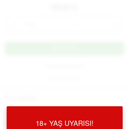
350,00 TL
Adet
Alışveriş Listeme Ekle
Aynı gün kargoda
Ürün Açıklaması
Siyah Deri Fantezi Şaplak - Ürün Kodu: 724
18+ YAŞ UYARISI!
Deri şaplak, kırbaç, özel modelde.