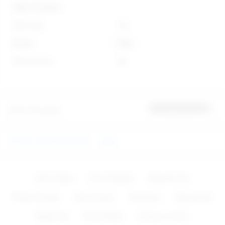
Diğer Özellikler
Stok Kodu
724
Marka
Diğer
Stok Durumu
Var
Ürün Yorumları
İlk yorumu sen yap
FETİSH, DERİ ÜRÜNLER
Diğer
Zevk Topları
Penis Çeşitleri
Bayanlar İçin
Protez Penisler
Anal Fantazi
Vibratörler
Aksesuarlar
Baylar İçin
Penis Kılıfları
Pompa ve Krem