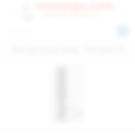
Siyah Deri Fantezi Şaplak - Ürün Kodu:724