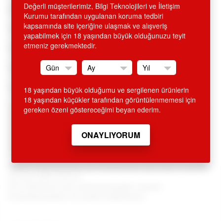
Değerli müşterilerimiz, Bilgi Teknolojileri ve İletişim
Siyah deriden, kırmızı dikişleriyle hoş bir dizayn.
Kurumu tarafından uygulanan koruma tedbiri
kapsamında site içeriğine ulaşmak ve alışveriş
Tutamaçlı, sert seksten hoşlananlara.
yapabilmek için 18 yaşından büyük olduğunuzu teyit
etmeniz gerekmektedir.
Fantazilerinize özel yeni seriden..
Telefonla Sipariş Ve Bilgi İçin:
Tel : 0212 293 19 93 - 0212 249 66 45
18 yaşından büyük olduğumu ve sergilenen ürünlerin
18 yaşından küçükler tarafından görüntülenmemesi için
SİTEMİZDEN ALINAN HİÇ BİR ÜRÜN İSMİ FATURA VE KREDİ
gereken özeni göstereceğimi beyan ederim.
KARTI EKSTRESİNDE GEÇMEMEKTEDİR. ÜRÜN AMBALAJI
KAPALI OLUP, DIŞARIDAN BELLİ OLMAYACAK ŞEKİLDE
KARGOLANMAKTADIR. GİZLİ GÖNDERİM ESASLARINA
DİKKAT EDİLMEKTEDİR.
Değerli müşterilerimiz tüm ürünlerimizle ilgili bilgi ve sipariş
için 0212 293 19 93 ve
0212 249 66 45 nolu telefonlarımızdan müşteri
temsilcilerimizden de yardım alabilirsiniz.