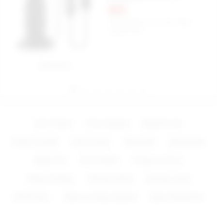
%25
Kargo Bedava
Aynı Gün Kargo
İndirimli Ürün
Sepete Ekle
Zevk Topları
Penis Çeşitleri
Bayanlar İçin
Protez Penisler
Anal Fantazi
Vibratörler
Aksesuarlar
Baylar İçin
Penis Kılıfları
Pompa ve Krem
Halka & Ringler
Vibratör Setleri
Kaydırıcı Jeller
Erotik Giyim
Vajina ve Kalça Çeşitleri
Şişme Mankenler