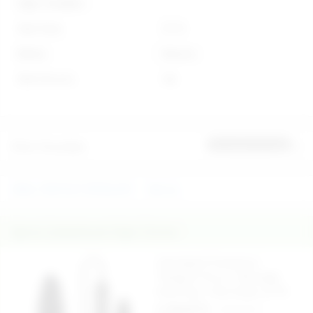
Diğer Özellikler
Stok Kodu
E772
Marka
Nanma
Stok Durumu
Var
Ürün Yorumları
İlk yorumu sen yap
ANAL FANTEZİ ÜRÜNLERİ
Nanma
İlginizi Çekebilecek Diğer Ürünler
Usb Şarjlı 5 Fonksiyon
Titreşimli 16 cm. Teknolojik
Anal Plug - Ürün Kodu: E776
2.150,00 TL
2.900,00 TL