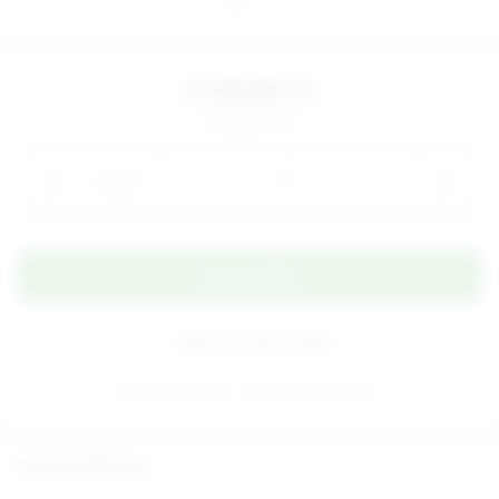
2.150,00 TL
2.900,00 TL
Adet
Alışveriş Listeme Ekle
Ücretsiz kargo
Aynı gün kargoda
Ürün Açıklaması