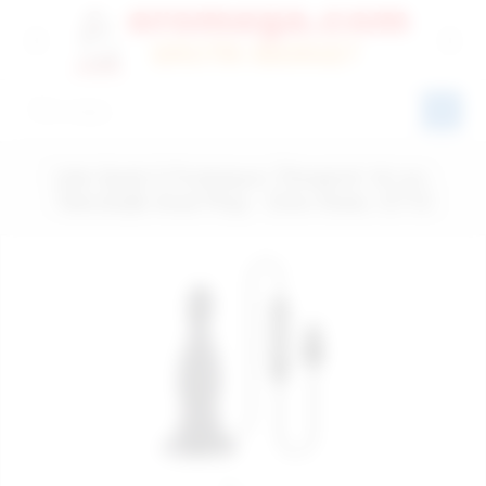
Usb Şarjlı 5 Fonksiyon Titreşimli 18 cm.
Teknolojik Anal Plug - Ürün Kodu: E772