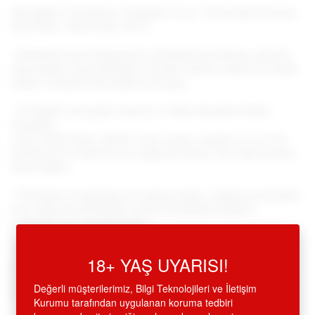
Usb Şarjlı 5 Fonksiyon Titreşimli 18 cm. Teknolojik Vantuzlu
Anal Plug - Ürün Kodu: E772
•
Realistik insan dokusunda, phthalate içermeyen, güvenli
meteryalden imal edilmiştir, inceden kalına, büyük bir etkiye
sahip, titreşimli teknolojik anal plug,
•
Titreşimli, çok güçlü motorlu, 5 farklı dinamik ritimde
titreşimli,
( düz, kesik kesik, darbeli, hızlı, yavaş, vurgulu vs.) ve her
titreşim için 5 farklı hız ve yoğunluk ayarlı, tek tuşla kontrol
etme imkanı,
•
Pürüzsüz ve boğumlu bir yüzeye sahip, uzaktan kumandalı,
anal vajinal kullanılabilir, güçlü titreşimiyle şiddetli
orgazmlar için tasarlanmıştır,
•
Ürünümüz, usb bağlantılıdır. Pc, mac, mobil şarj cihazı,
18+ YAŞ UYARISI!
power banks, araç adaptörü, ve adaptör bağlantısıyla her
yerde ve anında takar takmaz çalıştırıp, güvenle kullanmaya
Değerli müşterilerimiz, Bilgi Teknolojileri ve İletişim
başlayabilirsiniz,
Kurumu tarafından uygulanan koruma tedbiri