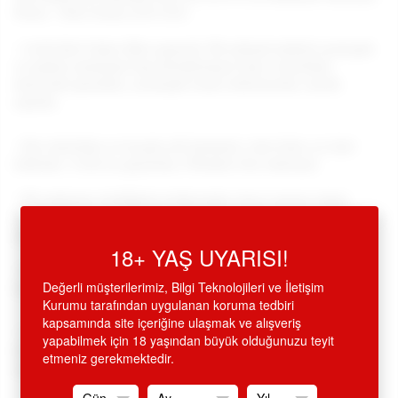
Penis - Ürün Kodu:LV411010
•
%100 Soft Cyber Skin patentli, R5 yüksek kaliteli yumuşak
ve ipeksi yüzeyiyle baş döndürmeye hazır, inanılmaz
derecede gerçekçi, yumuşak insan dokusunda, esnek
yapıda,
•
Dev kalınlıkta ve boyda çift katmanlı,
özel doku ve özel
kalitede, %100 su geçirmez, Pthalate free materyal.
•
R5 malzeme özelliğiyle kullanımda vücut ısısına ulaşır.
Güçlü vantuzlu, pürüzsüz yüzeylere sabitlenerek, tek başına
yada partnerinizle, eller free kullanılabilir,
18+ YAŞ UYARISI!
•
İstenirse aparat kemerle bele bağlanılarak, belden
Değerli müşterilerimiz, Bilgi Teknolojileri ve İletişim
bağlamalı protez penis olarak kullanılabilir,
Kurumu tarafından uygulanan koruma tedbiri
kapsamında site içeriğine ulaşmak ve alışveriş
•
Tenrengi, toplamda 25
cm boyunda, 5 cm.çapta, 18.5 cm
yapabilmek için 18 yaşından büyük olduğunuzu teyit
kullanım uzunluğunda, kaygan damarlı, tercih edilen
etmeniz gerekmektedir.
seriden, özel dizayn realistik penis, dildo.