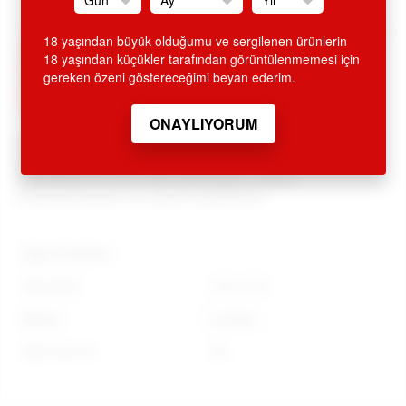
SİTEMİZDEN ALINAN HİÇ BİR ÜRÜN İSMİ FATURA VE KREDİ
18 yaşından büyük olduğumu ve sergilenen ürünlerin
KARTI EKSTRESİNDE GEÇMEMEKTEDİR. ÜRÜN AMBALAJI
18 yaşından küçükler tarafından görüntülenmemesi için
KAPALI OLUP, DIŞARIDAN BELLİ OLMAYACAK ŞEKİLDE
gereken özeni göstereceğimi beyan ederim.
KARGOLANMAKTADIR. GİZLİ GÖNDERİM ESASLARINA
DİKKAT EDİLMEKTEDİR.
Değerli müşterilerimiz tüm ürünlerimizle ilgili bilgi ve sipariş
için 0212 293 19 93 ve
0212 249 66 45 nolu telefonlarımızdan müşteri
temsilcilerimizden de yardım alabilirsiniz.
Diğer Özellikler
Stok Kodu
LV411010
Marka
Lovetoy
Stok Durumu
Var