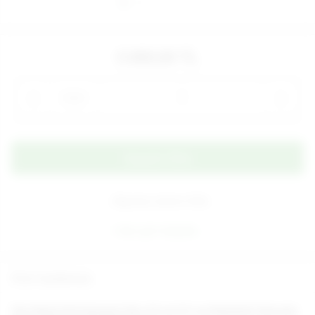
5.900,00 TL
Adet
Alışveriş Listeme Ekle
Aynı gün kargoda
Ürün Açıklaması
Yeni Nesil Çift Katmanlı Dev 25 cm X 5 cm Realistik Vantuzlu