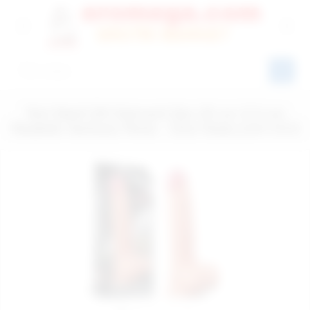
Yeni Nesil Çift Katmanlı Dev 25 cm X 5 cm
Realistik Vantuzlu Penis - Ürün Kodu:LV411010