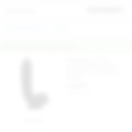
Ürün Yorumları
İlk yorumu sen yap
REALİSTİK PENİSLER
Lovetoy
İlginizi Çekebilecek Diğer Ürünler
Rubicon 22 cm X 5 cm
Gerçekçi Realistik Vantuzlu
Zenci Penis - Ürün Kodu: C-
CH7311
2.150,00 TL
Aynı Gün Kargo
Sepete Ekle