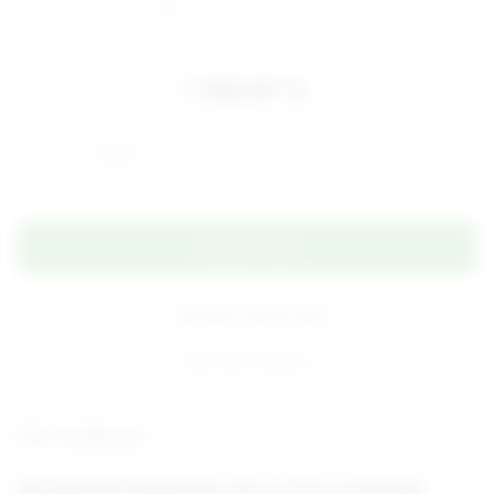
7.900,00 TL
Adet
Alışveriş Listeme Ekle
Aynı gün kargoda
Ürün Açıklaması
Yeni Nesil Çift Katmanlı Dev 30.5 cm X 5.8 cm Realistik