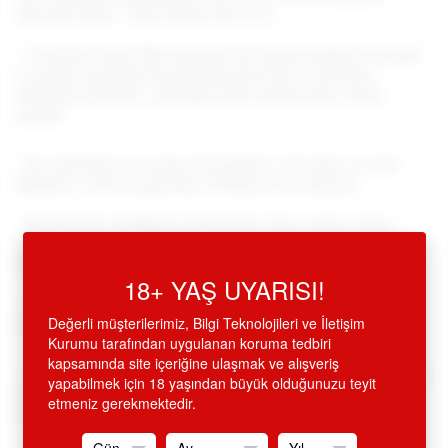
Vantuzlu Penis - Ürün Kodu:LV411012
•
%100 Soft Cyber Skin patentli, R5 yüksek kaliteli yumuşak
ve ipeksi yüzeyiyle baş döndürmeye hazır, inanılmaz
derecede gerçekçi, yumuşak insan dokusunda, esnek
yapıda,
•
Dev kalınlıkta ve boyda çift katmanlı,
özel doku ve özel
kalitede, %100 su geçirmez, Pthalate free materyal.
•
R5 malzeme özelliğiyle kullanımda vücut ısısına ulaşır.
Güçlü vantuzlu, pürüzsüz yüzeylere sabitlenerek, tek başına
yada partnerinizle, eller free kullanılabilir,
18+ YAŞ UYARISI!
•
İstenirse aparat kemerle bele bağlanılarak, belden
Değerli müşterilerimiz, Bilgi Teknolojileri ve İletişim
bağlamalı protez penis olarak kullanılabilir,
Kurumu tarafından uygulanan koruma tedbiri
kapsamında site içeriğine ulaşmak ve alışveriş
•
Tenrengi, toplamda 30.5
cm boyunda, 5.8 cm.çapta, 22.8 cm
yapabilmek için 18 yaşından büyük olduğunuzu teyit
kullanım uzunluğunda, kaygan damarlı, tercih edilen
etmeniz gerekmektedir.
seriden, özel dizayn realistik penis, dildo.