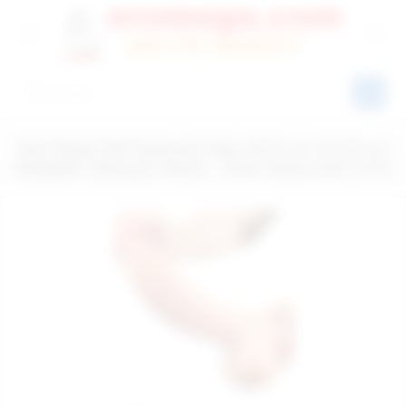
Yeni Nesil Çift Katmanlı Dev 30.5 cm X 5.8 cm
Realistik Vantuzlu Penis - Ürün Kodu:LV411012