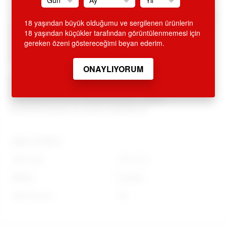
SİTEMİZDEN ALINAN HİÇ BİR ÜRÜN İSMİ FATURA VE KREDİ
18 yaşından büyük olduğumu ve sergilenen ürünlerin
KARTI EKSTRESİNDE GEÇMEMEKTEDİR. ÜRÜN AMBALAJI
18 yaşından küçükler tarafından görüntülenmemesi için
KAPALI OLUP, DIŞARIDAN BELLİ OLMAYACAK ŞEKİLDE
gereken özeni göstereceğimi beyan ederim.
KARGOLANMAKTADIR. GİZLİ GÖNDERİM ESASLARINA
DİKKAT EDİLMEKTEDİR.
Değerli müşterilerimiz tüm ürünlerimizle ilgili bilgi ve sipariş
için 0212 293 19 93 ve
0212 249 66 45 nolu telefonlarımızdan müşteri
temsilcilerimizden de yardım alabilirsiniz.
Diğer Özellikler
Stok Kodu
LV411012
Marka
Lovetoy
Stok Durumu
Var