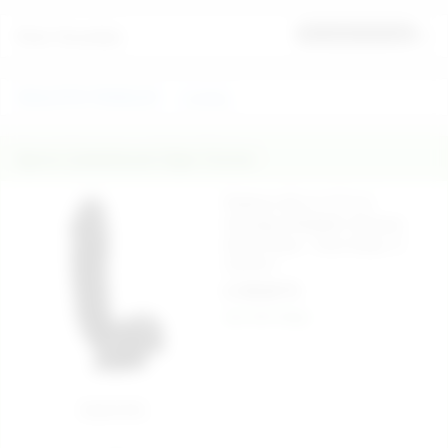
Ürün Yorumları
İlk yorumu sen yap
REALİSTİK PENİSLER
Lovetoy
İlginizi Çekebilecek Diğer Ürünler
Rubicon 22 cm X 5 cm
Gerçekçi Realistik Vantuzlu
Zenci Penis - Ürün Kodu: C-
CH7311
2.150,00 TL
Aynı Gün Kargo
Sepete Ekle