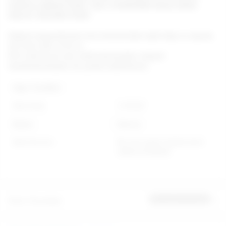
KARGOLANMAKTADIR. GİZLİ GÖNDERİM ESASLARINA
DİKKAT EDİLMEKTEDİR.
Değerli müşterilerimiz tüm ürünlerimizle ilgili bilgi ve sipariş
için 0212 293 19 93 ve
0212 249 66 45 nolu telefonlarımızdan müşteri
temsilcilerimizden de yardım alabilirsiniz.
Diğer Özellikler
Stok Kodu
C-N7027
Marka
Nanma
Stok Durumu
Bu ürün geçici olarak temin
edilememektedir.
Ürün Yorumları
İlk yorumu sen yap