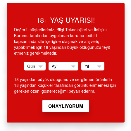
Ürün Açıklaması
18+ YAŞ UYARISI!
20 cm G-Girl Style Supreme Süper Gerçekçi Penis - Ürün
Değerli müşterilerimiz, Bilgi Teknolojileri ve İletişim
Kodu: C-N7027
Kurumu tarafından uygulanan koruma tedbiri
kapsamında site içeriğine ulaşmak ve alışveriş
•
Çok kaliteli realistik dokuda, gerçeklik hissini tam
yapabilmek için 18 yaşından büyük olduğunuzu teyit
anlamıyla hissettiren kalitede,
etmeniz gerekmektedir.
•
Tüm detayları ile atardamarlarına kadar, piyasadaki en
gerçekçi benzersiz görünümlü,
18 yaşından büyük olduğumu ve sergilenen ürünlerin
•
Çok güçlü vantuz tabanıyla, her yüzeye yapıştırılarak yada
18 yaşından küçükler tarafından görüntülenmemesi için
monte edilerek kullanılır,
gereken özeni göstereceğimi beyan ederim.
•
20
cm. boyunda, 5 cm. çapında, gerçekçi görünümlü, üst
düzey kalitede realistik penis.
SİTEMİZDEN ALINAN HİÇ BİR ÜRÜN İSMİ FATURA VE KREDİ
KARTI EKSTRESİNDE GEÇMEMEKTEDİR. ÜRÜN AMBALAJI
KAPALI OLUP, DIŞARIDAN BELLİ OLMAYACAK ŞEKİLDE