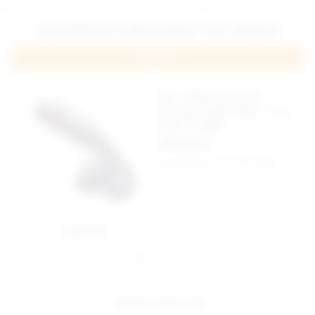
Geçici olarak temin edilememektedir. Temin edildiğinde
Haber Ver
26 cm Black Giant XXL
Gerçekçi Silikon Dildo - Ürün
Kodu: YCS001
3.750,00 TL
Kargo Bedava
Aynı Gün Kargo
Sepete Ekle
Alışveriş Listeme Ekle