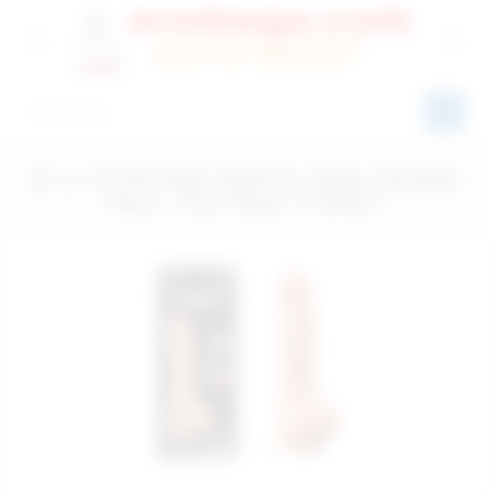
20 cm G-Girl Style Supreme Süper Gerçekçi
Penis - Ürün Kodu: C-N7027