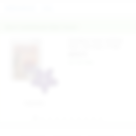
AKSESUARLAR
Chisa
İlginizi Çekebilecek Diğer Ürünler
Close2you Crown Jel Penis
Ringi - Ürün Kodu: 517542
250,00 TL
Aynı Gün Kargo
Sepete Ekle