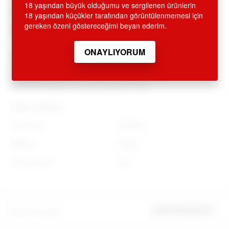
KARTI EKSTRESİNDE GEÇMEMEKTEDİR. ÜRÜN AMBALAJI
18 yaşından büyük olduğumu ve sergilenen ürünlerin
KAPALI OLUP, DIŞARIDAN BELLİ OLMAYACAK ŞEKİLDE
18 yaşından küçükler tarafından görüntülenmemesi için
KARGOLANMAKTADIR. GİZLİ GÖNDERİM ESASLARINA
gereken özeni göstereceğimi beyan ederim.
DİKKAT EDİLMEKTEDİR.
Değerli müşterilerimiz tüm ürünlerimizle ilgili bilgi ve sipariş
için 0212 293 19 93 ve
0212 249 66 45 nolu telefonlarımızdan müşteri
temsilcilerimizden de yardım alabilirsiniz.
Diğer Özellikler
Stok Kodu
CH0022
Marka
Chisa
Stok Durumu
Var
Ürün Yorumları
İlk yorumu sen yap