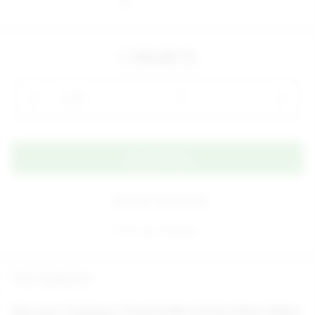
1.100,00 TL
Adet
Alışveriş Listeme Ekle
Aynı gün kargoda
Ürün Açıklaması
Get Luck 7 Fonksiyon Titreşimli Dilli Jel Penis Ringi, Halkası