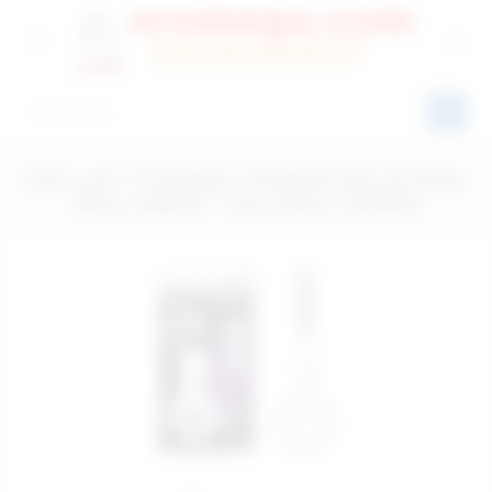
Get Luck 7 Fonksiyon Titreşimli Dilli Jel Penis
Ringi, Halkası - Ürün Kodu: CH0022