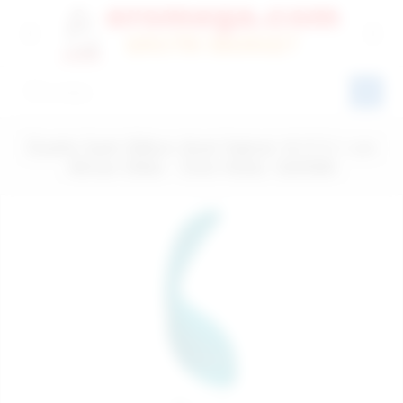
Duetto İpek Silikon Anal Vajinal 19 X 5.1 cm
Alman Dildo - Ürün Kodu: 520586