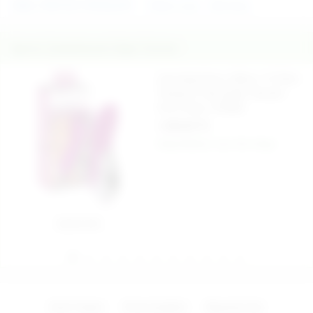
ANAL FANTEZİ ÜRÜNLERİ
Close 2 you - Germany
İlginizi Çekebilecek Diğer Ürünler
Usb Şarjlı Sexy Silikon 10 Ritim
Titreşimli Teknolojik Vibratör -
Ürün Kodu: 579564
1.350,00 TL
Kargo Bedava
Aynı Gün Kargo
Sepete Ekle
Zevk Topları
Penis Çeşitleri
Bayanlar İçin