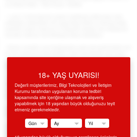
cm Alman Dildo - Ürün Kodu: 520586
•
1.sınıf, %100 hijyenik, ipeksi, kadifemsi silikondan imal
edilmiştir, mükemmel cilt uygunluğu klinik ve dermotolojik
testlerle onaylı, kokusuz ve hijyenik olduğu test edilmiş bir
üründür, dokusu tek kelimeyle alkışı hakediyor,
•
Duetto esnektir, yeni başlayanlar yada deneyimli kişiler için
her iki tarafta'da kullanılabilir. Farklı kalınlıktaki yivli uçları
şehvet alanlarınızda size eşlik eder. 19 cm. boyundadır, ince
uç 1.5 cm, kalın uç 5.1 cm. çapındadır.
18+ YAŞ UYARISI!
•
Almanya'dan ithaldir, özel kutusu ve saklama torbası
mevcuttur. Su geçirmez, petrol yeşili renginde, bayanda G
Değerli müşterilerimiz, Bilgi Teknolojileri ve İletişim
noktasını uyarıcı eğik ve çift uçlu, anal ve vajinal
Kurumu tarafından uygulanan koruma tedbiri
kullanabileceğiniz modern dildo.
kapsamında site içeriğine ulaşmak ve alışveriş
yapabilmek için 18 yaşından büyük olduğunuzu teyit
Sertifika: CE (Avrupa Kalite Standartları) ve RoHS (Amerika
etmeniz gerekmektedir.
Kalite Standartları)
SİTEMİZDEN ALINAN HİÇ BİR ÜRÜN İSMİ FATURA VE KREDİ
KARTI EKSTRESİNDE GEÇMEMEKTEDİR. ÜRÜN AMBALAJI