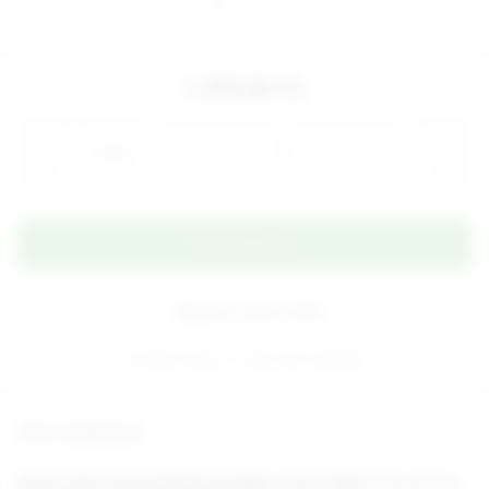
1.350,00 TL
Adet
Alışveriş Listeme Ekle
Ücretsiz kargo
Aynı gün kargoda
Ürün Açıklaması
Duetto İpek Yumuşaklığında Silikon Anal Vajinal 19 cm X 5.1